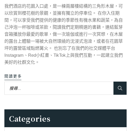
我們酒店的花園入口處，是一棟兩層樓結構的三角形木屋，可
以欣賞到櫻花樹的景觀，並擁有獨立的停車位。 在你入住期
間，可以享受我們提供的健康的季節性有機水果和蔬菜，為自
己沖泡一杯咖啡或茶飲，閱讀我們定期精選的書籍，連結藍芽
音箱播放你最愛的歌單，做一次瑜伽或進行一次冥想，在木屋
的露台上體驗一場被大自然環繞的沈浸式泡澡，或者在花園草
坪的露營區域點燃篝火。 也別忘了在我們的社交媒體平台
Instagram、Red小紅書、TikTok上與我們互動，一起建立我們
美好的社群文化。
閱讀更多
Categories