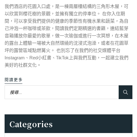
我們酒店的花園入口處，是一棟兩層樓結構的三角形木屋，可
以欣賞到櫻花樹的景觀，並擁有獨立的停車位。 在你入住期
間，可以享受我們提供的健康的季節性有機水果和蔬菜，為自
己沖泡一杯咖啡或茶飲，閱讀我們定期精選的書籍，連結藍芽
音箱播放你最愛的歌單，做一次瑜伽或進行一次冥想，在木屋
的露台上體驗一場被大自然環繞的沈浸式泡澡，或者在花園草
坪的露營區域點燃篝火。 也別忘了在我們的社交媒體平台
Instagram、Red小紅書、TikTok上與我們互動，一起建立我們
美好的社群文化。
閱讀更多
Categories