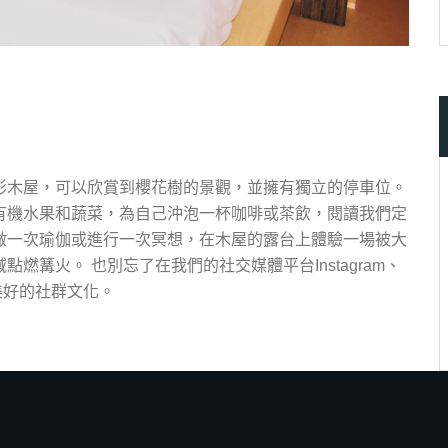
形木屋，可以欣賞到櫻花樹的景觀，並擁有獨立的停車位。
有機水果和蔬菜，為自己沖泡一杯咖啡或茶飲，閱讀我們定
做一次瑜伽或進行一次冥想，在木屋的露台上體驗一場被大
篝火。 也別忘了在我們的社交媒體平台Instagram、
們美好的社群文化。