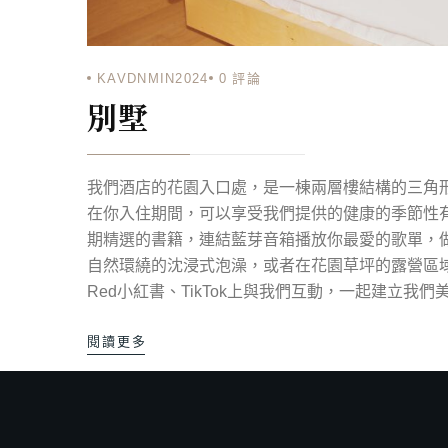
KAVDNMIN2024
0
評論
別墅
我們酒店的花園入口處，是一棟兩層樓結構的三角
在你入住期間，可以享受我們提供的健康的季節性
期精選的書籍，連結藍芽音箱播放你最愛的歌單，
自然環繞的沈浸式泡澡，或者在花園草坪的露營區域點燃
Red小紅書、TikTok上與我們互動，一起建立我
閱讀更多