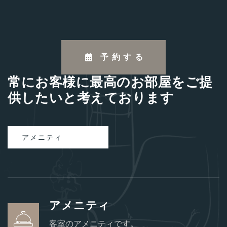
予約する
常
に
お
客
様
に
最
高
の
お
部
屋
を
ご
提
供
し
た
い
と
考
え
て
お
り
ま
す
アメニティ
アメニティ
客室のアメニティです。