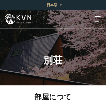
English
日本語
中文 (繁体)
別荘
部屋につて