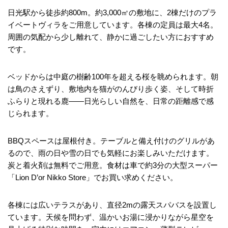
日光駅から徒歩約800m。約3,000㎡の敷地に、2棟だけのプラ
イベートヴィラをご用意しています。各棟の定員は最大4名。
周囲の気配から少し離れて、静かに過ごしたい方におすすめ
です。
ベッドからは中庭の樹齢100年を超える桜を眺められます。朝
は鳥のさえずり、敷地内を猫がのんびり歩く姿、そして時折
ふらりと現れる鹿――日光らしい自然を、日常の距離感で感
じられます。
BBQスペースは屋根付き。テーブルと備え付けのグリルがあ
るので、雨の日や雪の日でも気軽にお楽しみいただけます。
炭と着火剤は無料でご用意。食材は車で約3分の大型スーパー
「Lion D’or Nikko Store」でお買い求めください。
各棟には広いテラスがあり、直径2mの露天スパバスを設置し
ています。天候を問わず、温かいお湯に浸かりながら星空を